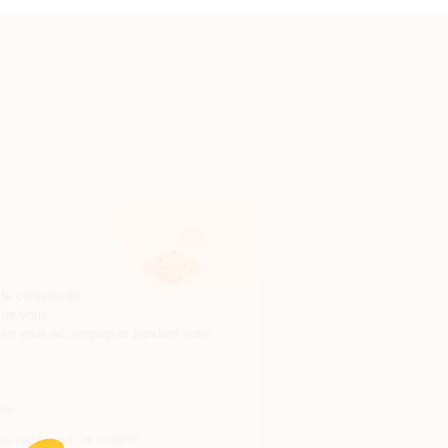
Continuer sans accepter
Salut c'est nous..
les Cookies !
On a attendu d'être sûrs que le contenu de
ce site vous intéresse avant de vous
déranger, mais on aimerait bien vous accompagner pendant votre
visite...
C'est OK pour vous ?
Lire la politique de confidentialité
Consentements certifiés par