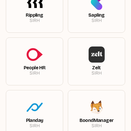
Rippling
Sapling
SIRH
SIRH
People HR
Zelt
SIRH
SIRH
Planday
BoondManager
SIRH
SIRH