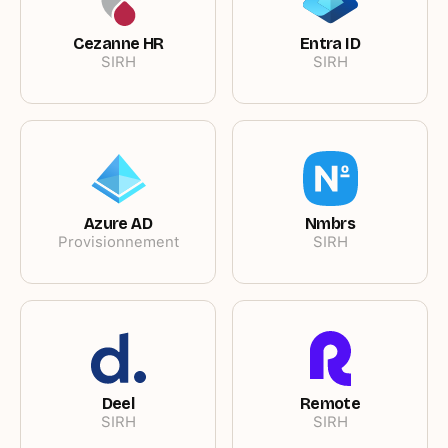
Cezanne HR
Entra ID
SIRH
SIRH
Azure AD
Nmbrs
Provisionnement
SIRH
Deel
Remote
SIRH
SIRH