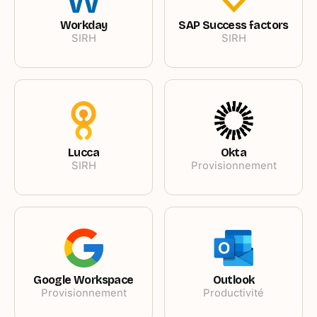
Workday
SAP Success factors
SIRH
SIRH
Lucca
Okta
SIRH
Provisionnement
Google Workspace
Outlook
Provisionnement
Productivité