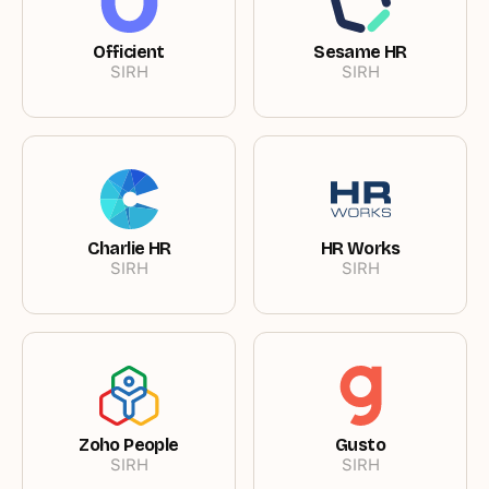
Officient
Sesame HR
SIRH
SIRH
Charlie HR
HR Works
SIRH
SIRH
Zoho People
Gusto
SIRH
SIRH