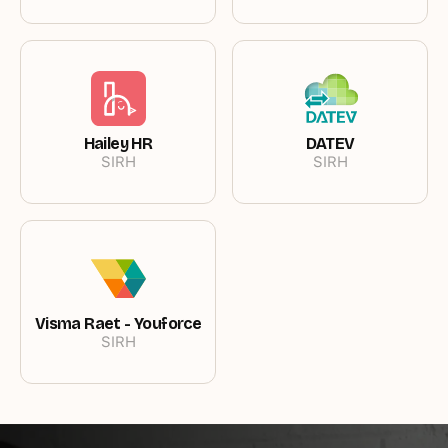
Hailey HR
DATEV
SIRH
SIRH
Visma Raet - Youforce
SIRH