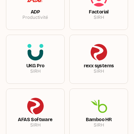
ADP
Factorial
Productivité
SIRH
UKG Pro
rexx systems
SIRH
SIRH
AFAS Software
Bamboo HR
SIRH
SIRH