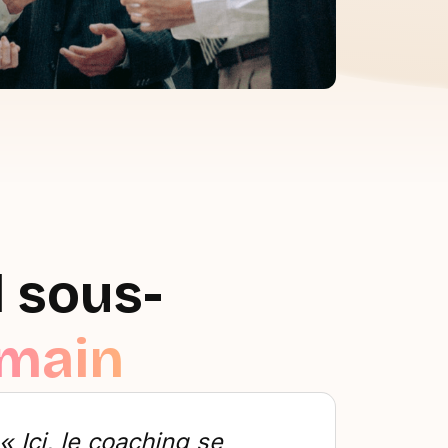
l sous-
umain
« Ici, le coaching se