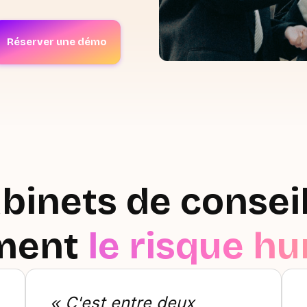
Réserver une démo
binets de consei
iment
le risque h
« C'est entre deux