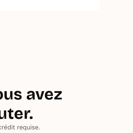
ous avez
uter.
rédit requise.