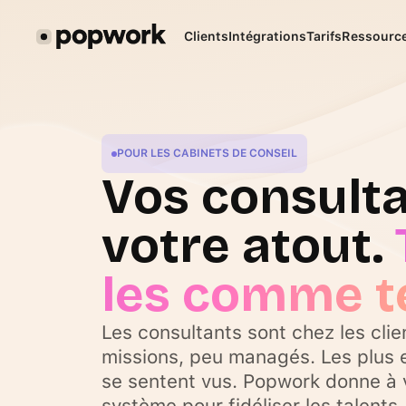
Clients
Intégrations
Tarifs
Ressourc
POUR LES CABINETS DE CONSEIL
Vos consulta
votre atout.
les comme te
Les consultants sont chez les clie
missions, peu managés. Les plus 
se sentent vus. Popwork donne à
système pour fidéliser les talents.