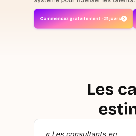
Commencez gratuitement - 21 jours
Les ca
est
« Les consultants en