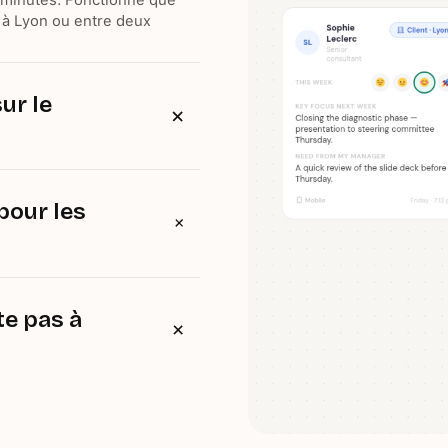
 minutes. Fonctionne que
t à Lyon ou entre deux
ur le
rsonnel, les aspirations
mpétences — et pas
 échanges qui favorisent
pour les
 engagements de formation
tions courantes - le tout
te pas à
s, livrables clés ou toute
is.