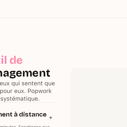
il de
nagement
ceux qui sentent que
 pour eux. Popwork
t systématique.
nent à distance