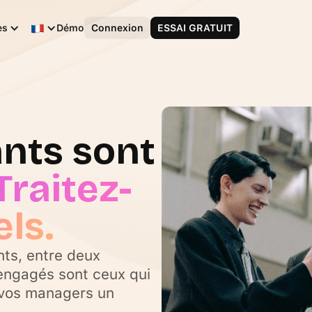
Français
es
Démo
Connexion
ESSAI GRATUIT
nts sont
Traitez-
ls.
nts, entre deux
engagés sont ceux qui
 vos managers un