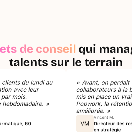
ets de conseil
qui manag
talents sur le terrain
clients du lundi au
« Avant, on perdait
tion avec leur
collaborateurs à la 
 par mois.
mis en place un vra
me hebdomadaire. »
Popwork, la rétentio
améliorée. »
Vincent M.
VM
formatique, 60
Directeur des re
en stratégie