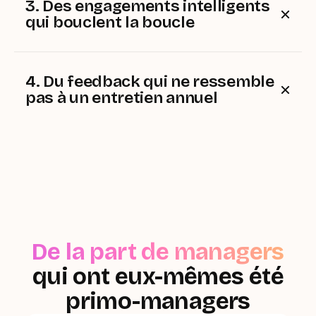
3. Des engagements intelligents
d'ensemble avant même la réunion.
qui bouclent la boucle
Chaque action décidée en point 1:1 est suivie et
relancée automatiquement. Responsabilisant, sans
tomber dans le micro-management.
4. Du feedback qui ne ressemble
pas à un entretien annuel
Donnez et recevez du feedback en temps réel, entre
les réunions. Un rituel facile à adopter, et qui évite
les surprises de fin d'année
De la part de managers
qui ont eux-mêmes été
primo-managers