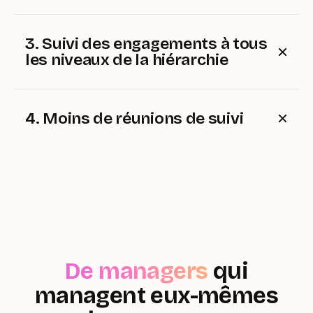
Diffusez des modèles communs à tous les
responsables de votre ligne hiérarchique. Chacun
suit la même structure, adaptée à son contexte.
3. Suivi des engagements à tous
les niveaux de la hiérarchie
Identifiez les actions en cours, en retard ou
bloquées - au niveau de l'équipe, sans entrer dans le
détail de chaque conversation.
4. Moins de réunions de suivi
Quand tout le monde fait son check-in chaque
semaine, vous connaissez déjà la situation. Les
réunions deviennent des conversations sur les
solutions - pas des comptes rendus.
De managers
qui
managent eux-mêmes