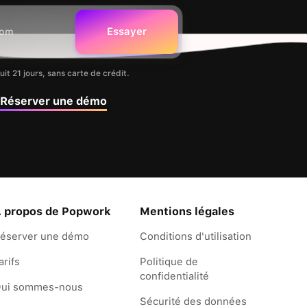
uit 21 jours, sans carte de crédit.
Réserver une démo
 propos de Popwork
Mentions légales
éserver une démo
Conditions d'utilisation
arifs
Politique de
confidentialité
ui sommes-nous
Sécurité des données