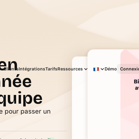
en
Français
Clients
Intégrations
Tarifs
Ressources
Démo
Connexi
nnée
quipe
le pour passer un