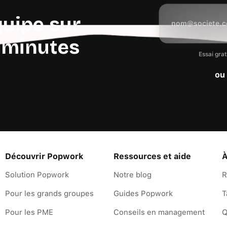
quipe sur
 minutes
Essai grat
ou
Découvrir Popwork
Ressources et aide
À
Solution Popwork
Notre blog
R
Pour les grands groupes
Guides Popwork
T
Pour les PME
Conseils en management
Q