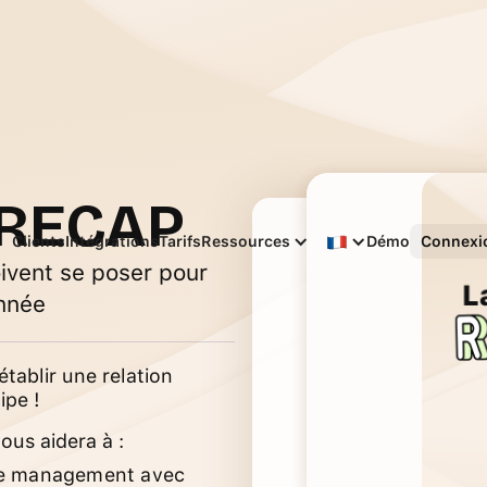
 RECAP
Français
Clients
Intégrations
Tarifs
Ressources
Démo
Connexi
ivent se poser pour
année
tablir une relation
ipe !
us aidera à :
 de management avec