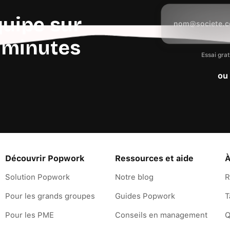
quipe sur
 minutes
Essai grat
ou
Découvrir Popwork
Ressources et aide
À
Solution Popwork
Notre blog
R
Pour les grands groupes
Guides Popwork
T
Pour les PME
Conseils en management
Q