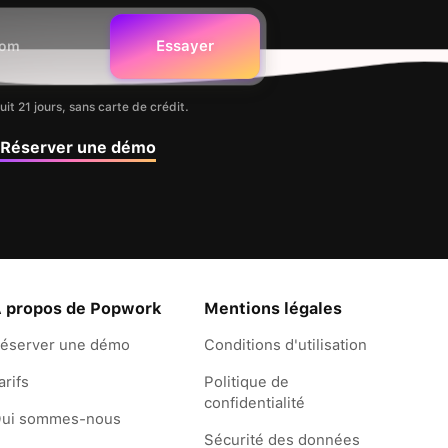
uit 21 jours, sans carte de crédit.
Réserver une démo
 propos de Popwork
Mentions légales
éserver une démo
Conditions d'utilisation
arifs
Politique de
confidentialité
ui sommes-nous
Sécurité des données